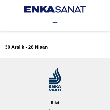
Hakkında
Lale Tara Sanat Bursu
Projeler
De
30 Aralık - 28 Nisan
Bilet