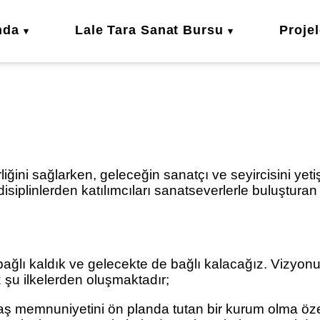
nda
Lale Tara Sanat Bursu
Projel
lirliğini sağlarken, geleceğin sanatçı ve seyircisini yet
disiplinlerden katılımcıları sanatseverlerle buluşturan
lı kaldık ve gelecekte de bağlı kalacağız. Vizyonum
z şu ilkelerden oluşmaktadır;
aş memnuniyetini ön planda tutan bir kurum olma öze