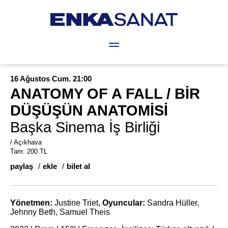
Hakkında
Lale Tara Sanat Bursu
Projeler
De
16 Ağustos Cum. 21:00
ANATOMY OF A FALL / BİR
DÜŞÜŞÜN ANATOMİSİ
Başka Sinema İş Birliği
/ Açıkhava
Tam: 200 TL
paylaş
ekle
bilet al
Yönetmen:
Justine Triet,
Oyuncular:
Sandra Hüller,
Jehnny Beth, Samuel Theis