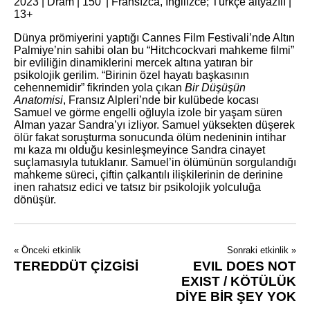
2023 | Dram | 150′ | Fransızca, İngilizce; Türkçe altyazılı |
13+
Dünya prömiyerini yaptığı Cannes Film Festivali’nde Altın
Palmiye’nin sahibi olan bu “Hitchcockvari mahkeme filmi”
bir evliliğin dinamiklerini mercek altına yatıran bir
psikolojik gerilim. “Birinin özel hayatı başkasının
cehennemidir” fikrinden yola çıkan
Bir Düşüşün
Anatomisi
, Fransız Alpleri’nde bir kulübede kocası
Samuel ve görme engelli oğluyla izole bir yaşam süren
Alman yazar Sandra’yı izliyor. Samuel yüksekten düşerek
ölür fakat soruşturma sonucunda ölüm nedeninin intihar
mı kaza mı olduğu kesinleşmeyince Sandra cinayet
suçlamasıyla tutuklanır. Samuel’in ölümünün sorgulandığı
mahkeme süreci, çiftin çalkantılı ilişkilerinin de derinine
inen rahatsız edici ve tatsız bir psikolojik yolculuğa
dönüşür.
« Önceki etkinlik
Sonraki etkinlik »
TEREDDÜT ÇİZGİSİ
EVIL DOES NOT
EXIST / KÖTÜLÜK
DİYE BİR ŞEY YOK