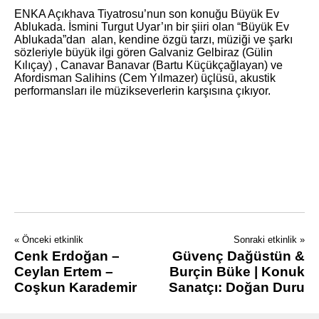
ENKA Açıkhava Tiyatrosu’nun son konuğu Büyük Ev
Ablukada. İsmini Turgut Uyar’ın bir şiiri olan “Büyük Ev
Ablukada”dan alan, kendine özgü tarzı, müziği ve şarkı
sözleriyle büyük ilgi gören Galvaniz Gelbiraz (Gülin
Kılıçay) , Canavar Banavar (Bartu Küçükçağlayan) ve
Afordisman Salihins (Cem Yılmazer) üçlüsü, akustik
performansları ile müzikseverlerin karşısına çıkıyor.
« Önceki etkinlik
Sonraki etkinlik »
Cenk Erdoğan –
Güvenç Dağüstün &
Ceylan Ertem –
Burçin Büke | Konuk
Coşkun Karademir
Sanatçı: Doğan Duru