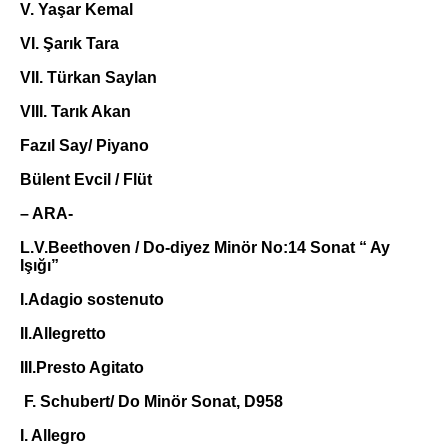
V. Yaşar Kemal
VI. Şarık Tara
VII. Türkan Saylan
VIII. Tarık Akan
Fazıl Say/ Piyano
Bülent Evcil / Flüt
– ARA-
L.V.Beethoven / Do-diyez Minör No:14 Sonat “ Ay
Işığı”
I.Adagio sostenuto
II.Allegretto
III.Presto Agitato
F.
Schubert/ Do Minör Sonat, D958
I. Allegro