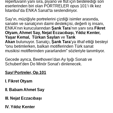
repertuvarın yanı sıra, piyano ve flüt için bestelediği son
eserlerinden biri olan PORTRELER opus 101‘i ilk kez
İstanbul’da ENKA Sanat’ta seslendiriyor.
Say’ın, müziğiyle portrelerini çizdiği isimler arasında,
sanatın ve sanatçının daimi destekçisi, değerli iş insanı,
ENKA’nın kurucularından
Şarık Tara
’nın yanı sıra
Fikret
Otyam, Ahmet Say, Nejat Eczacıbaşı, Yıldız Kenter,
Yaşar Kemal, Türkan Saylan
ve
Tarık
Akan
bulunuyor. Sanatçı,
Şarık Tara
’ya ithaf ettiği besteyi
“onu betimlerken, balkan motiflerinden Türk sanat
musikisi motiflerinden yararlandım” sözleriyle tanımlıyor.
Gecede ayrıca, Beethoven’dan Ay Işığı Sonatı ve
Schubert’den Do Minör Sonat’ı dinlenecek.
Say/ Portreler, Op.101
I. Fikret Otyam
II. Babam Ahmet Say
III. Nejat Eczacıbaşı
IV. Yıldız Kenter