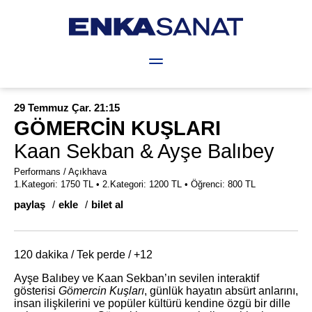
Hakkında
Lale Tara Sanat Bursu
Projeler
De
29 Temmuz Çar. 21:15
GÖMERCİN KUŞLARI
Kaan Sekban & Ayşe Balıbey
Performans / Açıkhava
1.Kategori: 1750 TL • 2.Kategori: 1200 TL • Öğrenci: 800 TL
paylaş
ekle
bilet al
120 dakika / Tek perde / +12
Ayşe Balıbey ve Kaan Sekban’ın sevilen interaktif
gösterisi
Gömercin Kuşları
, günlük hayatın absürt anlarını,
insan ilişkilerini ve popüler kültürü kendine özgü bir dille