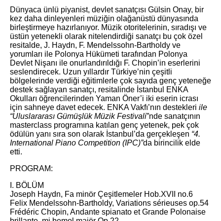
Dünyaca ünlü piyanist, devlet sanatçısı Gülsin Onay, bir
kez daha dinleyenleri müziğin olağanüstü dünyasında
birleştirmeye hazırlanıyor. Müzik otoritelerinin, sıradışı ve
üstün yetenekli olarak nitelendirdiği sanatçı bu çok özel
resitalde, J. Haydn, F. Mendelssohn-Bartholdy ve
yorumları ile Polonya Hükümeti tarafından Polonya
Devlet Nişanı ile onurlandırıldığı F. Chopin’in eserlerini
seslendirecek. Uzun yıllardır Türkiye’nin çeşitli
bölgelerinde verdiği eğitimlerle çok sayıda genç yeteneğe
destek sağlayan sanatçı, resitalinde İstanbul ENKA
Okulları öğrencilerinden Yaman Öner’i iki eserin icrası
için sahneye davet edecek. ENKA Vakfı’nın destekleri
ile
“Uluslararası Gümüşlük Müzik Festivali
”nde sanatçının
masterclass programına katılan genç yetenek, pek çok
ödülün yanı sıra son olarak İstanbul’da gerçekleşen
“4.
International Piano Competition (IPC)”
da birincilik elde
etti.
PROGRAM:
I. BÖLÜM
Joseph Haydn, Fa minör Çeşitlemeler Hob.XVII no.6
Felix Mendelssohn-Bartholdy, Variations sérieuses op.54
Frédéric Chopin, Andante spianato et Grande Polonaise
brillante, mi bemol majör Op.22