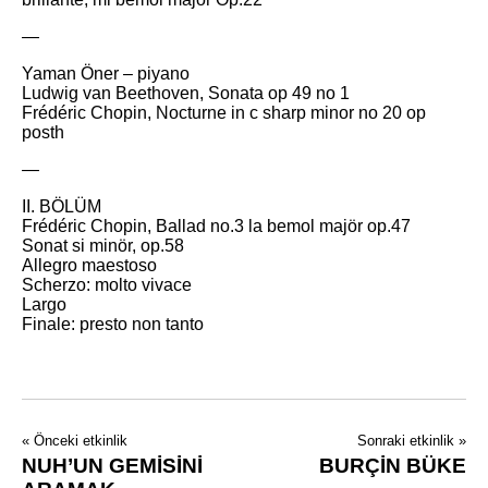
—
Yaman Öner – piyano
Ludwig van Beethoven, Sonata op 49 no 1
Frédéric Chopin, Nocturne in c sharp minor no 20 op
posth
—
II. BÖLÜM
Frédéric Chopin, Ballad no.3 la bemol majör op.47
Sonat si minör, op.58
Allegro maestoso
Scherzo: molto vivace
Largo
Finale: presto non tanto
« Önceki etkinlik
Sonraki etkinlik »
NUH’UN GEMİSİNİ
BURÇİN BÜKE