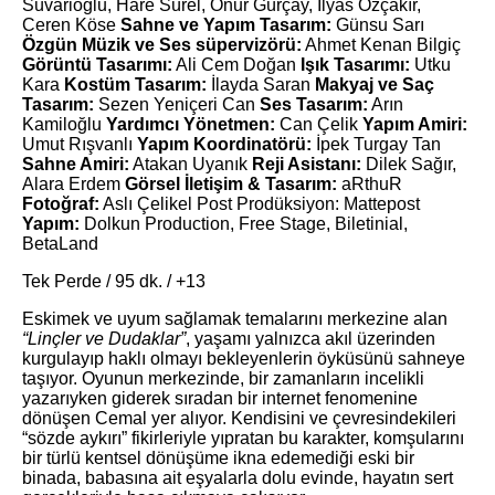
Süvarioğlu, Hare Sürel, Onur Gürçay, İlyas Özçakır,
Ceren Köse
Sahne ve Yapım Tasarım:
Günsu Sarı
Özgün Müzik ve Ses süpervizörü:
Ahmet Kenan Bilgiç
Görüntü Tasarımı:
Ali Cem Doğan
Işık Tasarımı:
Utku
Kara
Kostüm Tasarım:
İlayda Saran
Makyaj ve Saç
Tasarım:
Sezen Yeniçeri Can
Ses Tasarım:
Arın
Kamiloğlu
Yardımcı Yönetmen:
Can Çelik
Yapım Amiri:
Umut Rışvanlı
Yapım Koordinatörü:
İpek Turgay Tan
Sahne Amiri:
Atakan Uyanık
Reji Asistanı:
Dilek Sağır,
Alara Erdem
Görsel İletişim & Tasarım:
aRthuR
Fotoğraf:
Aslı Çelikel Post Prodüksiyon: Mattepost
Yapım:
Dolkun Production, Free Stage, Biletinial,
BetaLand
Tek Perde / 95 dk. / +13
Eskimek ve uyum sağlamak temalarını merkezine alan
“Linçler ve Dudaklar”
, yaşamı yalnızca akıl üzerinden
kurgulayıp haklı olmayı bekleyenlerin öyküsünü sahneye
taşıyor. Oyunun merkezinde, bir zamanların incelikli
yazarıyken giderek sıradan bir internet fenomenine
dönüşen Cemal
yer alıyor. Kendisini ve çevresindekileri
“sözde aykırı” fikirleriyle yıpratan bu karakter, komşularını
bir türlü kentsel dönüşüme ikna edemediği eski bir
binada, babasına ait eşyalarla dolu evinde, hayatın sert